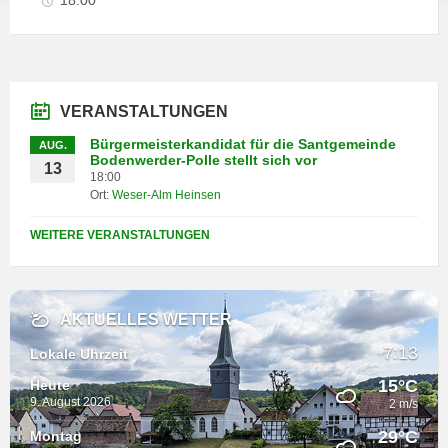
18:00
VERANSTALTUNGEN
Bürgermeisterkandidat für die Santgemeinde
AUG.
Bodenwerder-Polle stellt sich vor
13
18:00
Ort:
Weser-Alm Heinsen
WEITERE VERANSTALTUNGEN
AKTUELLES WETTER
7:13
Lokale Uhrzeit
15°C
Heute
9. August 2026
2 m/s
29°C
Montag