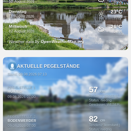
10. August 2026
6 m/s
23°C
Dienstag
11. August 2026
3 m/s
26°C
Mittwoch
12. August 2026
2 m/s
Weather data by
OpenWeatherMap.org
AKTUELLE PEGELSTÄNDE
Stand: 09.08.2026 07:13
57
PEGELSTELLE 1
cm
HÖXTER
Tendenz: konstant |
09.08.2026 07:00
Status: niedrig
Gewässer: WESER
82
PEGELSTELLE 2
cm
BODENWERDER
Tendenz: konstant |
09.08.2026 07:00
Status: niedrig