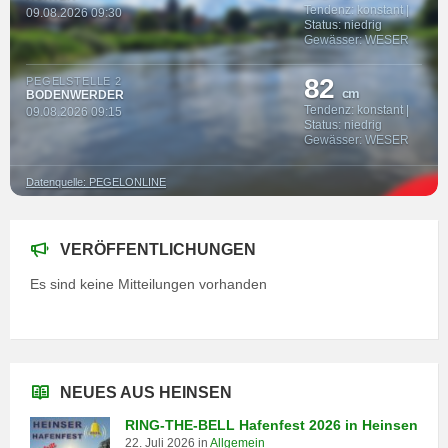
Tendenz: konstant |
09.08.2026 09:30
Status: niedrig
Gewässer: WESER
82
PEGELSTELLE 2
cm
BODENWERDER
Tendenz: konstant |
09.08.2026 09:15
Status: niedrig
Gewässer: WESER
Datenquelle: PEGELONLINE
VERÖFFENTLICHUNGEN
Es sind keine Mitteilungen vorhanden
NEUES AUS HEINSEN
RING-THE-BELL Hafenfest 2026 in Heinsen
22. Juli 2026
in
Allgemein