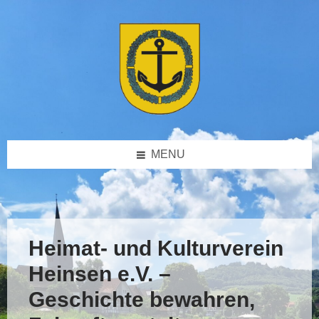
Skip
Skip
Skip
Skip
to
to
to
to
content
left
right
footer
sidebar
sidebar
MENU
Heimat- und Kulturverein
Heinsen e.V. –
Geschichte bewahren,