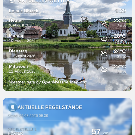
AKTUELLES WETTER
9:39
Lokale Uhrzeit
23°C
Heute
9. August 2026
2 m/s
28°C
Montag
10. August 2026
4 m/s
24°C
Dienstag
11. August 2026
3 m/s
27°C
Mittwoch
12. August 2026
3 m/s
Weather data by
OpenWeatherMap.org
AKTUELLE PEGELSTÄNDE
Stand: 09.08.2026 09:39
57
PEGELSTELLE 1
cm
HÖXTER