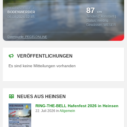
87
PEGELSTELLE 2
cm
BODENWERDER
Tendenz: konstant |
06.08.2026 12:45
Status: niedrig
Gewässer: WESER
Datenquelle: PEGELONLINE
VERÖFFENTLICHUNGEN
Es sind keine Mitteilungen vorhanden
NEUES AUS HEINSEN
RING-THE-BELL Hafenfest 2026 in Heinsen
22. Juli 2026
in
Allgemein