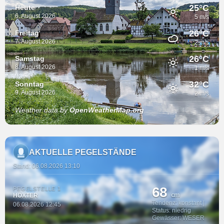
25°C
Heute
6. August 2026
5 m/s
26°C
Freitag
7. August 2026
2 m/s
26°C
Samstag
8. August 2026
1 m/s
32°C
Sonntag
9. August 2026
2 m/s
Weather data by
OpenWeatherMap.org
AKTUELLE PEGELSTÄNDE
Stand: 06.08.2026 13:10
68
PEGELSTELLE 1
cm
HÖXTER
Tendenz: konstant |
06.08.2026 12:45
Status: niedrig
Gewässer: WESER