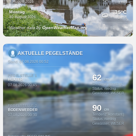
9. August 2026
1 m/s
35°C
Montag
10. August 2026
2 m/s
Weather data by
OpenWeatherMap.org
AKTUELLE PEGELSTÄNDE
Stand: 07.08.2026 00:52
62
PEGELSTELLE 1
cm
HÖXTER
Tendenz: konstant |
07.08.2026 00:45
Status: niedrig
Gewässer: WESER
90
PEGELSTELLE 2
cm
BODENWERDER
Tendenz: konstant |
07.08.2026 00:30
Status: niedrig
Gewässer: WESER