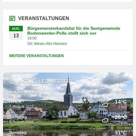
VERANSTALTUNGEN
Bürgermeisterkandidat für die Santgemeinde
AUG.
Bodenwerder-Polle stellt sich vor
13
18:00
Ort:
Weser-Alm Heinsen
WEITERE VERANSTALTUNGEN
AKTUELLES WETTER
0:52
Lokale Uhrzeit
14°C
Heute
7. August 2026
1 m/s
26°C
Samstag
8. August 2026
2 m/s
31°C
Sonntag