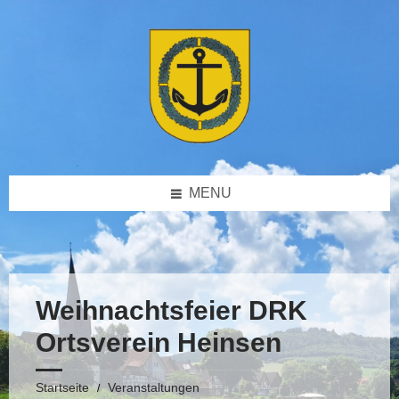
Skip
Skip
Skip
Skip
to
to
to
to
content
left
right
footer
sidebar
sidebar
MENU
Weihnachtsfeier DRK
Ortsverein Heinsen
Startseite
Veranstaltungen
/