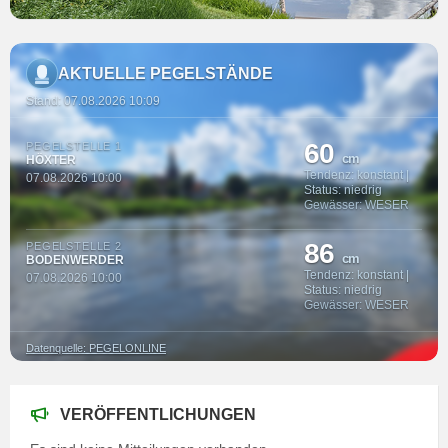
AKTUELLE PEGELSTÄNDE
Stand: 07.08.2026 10:09
60
PEGELSTELLE 1
cm
HÖXTER
Tendenz: konstant |
07.08.2026 10:00
Status: niedrig
Gewässer: WESER
86
PEGELSTELLE 2
cm
BODENWERDER
Tendenz: konstant |
07.08.2026 10:00
Status: niedrig
Gewässer: WESER
Datenquelle: PEGELONLINE
VERÖFFENTLICHUNGEN