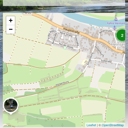
+
−
2
Leaflet
| ©
OpenStreetMap