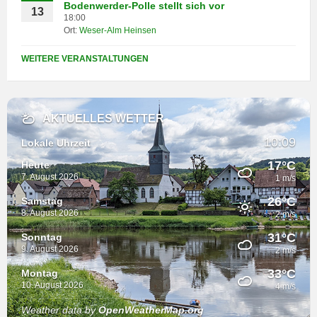
Bodenwerder-Polle stellt sich vor
13
18:00
Ort:
Weser-Alm Heinsen
WEITERE VERANSTALTUNGEN
AKTUELLES WETTER
10:09
Lokale Uhrzeit
17°C
Heute
7. August 2026
1 m/s
26°C
Samstag
8. August 2026
2 m/s
31°C
Sonntag
9. August 2026
2 m/s
33°C
Montag
10. August 2026
4 m/s
Weather data by
OpenWeatherMap.org