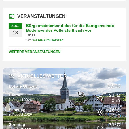
VERANSTALTUNGEN
Bürgermeisterkandidat für die Santgemeinde
AUG.
Bodenwerder-Polle stellt sich vor
13
18:00
Ort:
Weser-Alm Heinsen
WEITERE VERANSTALTUNGEN
AKTUELLES WETTER
13:00
Lokale Uhrzeit
21°C
Heute
7. August 2026
2 m/s
26°C
Samstag
8. August 2026
2 m/s
31°C
Sonntag