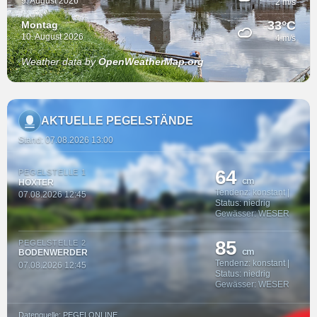
9. August 2026
2 m/s
33°C
Montag
10. August 2026
4 m/s
Weather data by
OpenWeatherMap.org
AKTUELLE PEGELSTÄNDE
Stand: 07.08.2026 13:00
64
PEGELSTELLE 1
cm
HÖXTER
Tendenz: konstant |
07.08.2026 12:45
Status: niedrig
Gewässer: WESER
85
PEGELSTELLE 2
cm
BODENWERDER
Tendenz: konstant |
07.08.2026 12:45
Status: niedrig
Gewässer: WESER
Datenquelle: PEGELONLINE